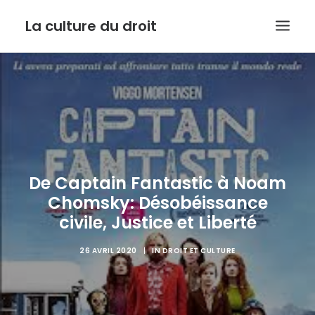
La culture du droit
EDITO
DROIT ET CULTURE
LES INTERVIEWS D’ARMIDE
LE SERVICE PUBLIC DANS TOUT SON ETAT
De Captain Fantastic à Noam
CONTACT
Chomsky: Désobéissance
civile, Justice et Liberté
26 AVRIL 2020
|
IN
DROIT ET CULTURE
RECHERCHE