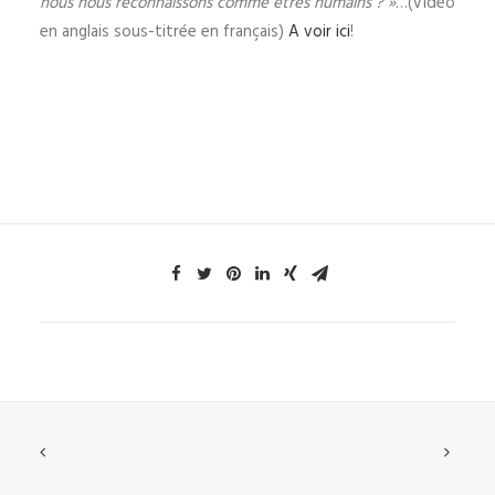
nous nous reconnaissons comme êtres humains ? »
…(Vidéo
en anglais sous-titrée en français)
A voir ici
!