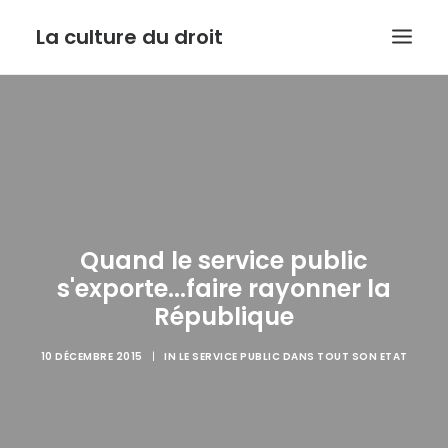
La culture du droit
EDITO
DROIT ET CULTURE
LES INTERVIEWS D’ARMIDE
LE SERVICE PUBLIC DANS TOUT SON ETAT
Quand le service public
CONTACT
s'exporte...faire rayonner la
République
10 DÉCEMBRE 2015
|
IN
LE SERVICE PUBLIC DANS TOUT SON ETAT
RECHERCHE