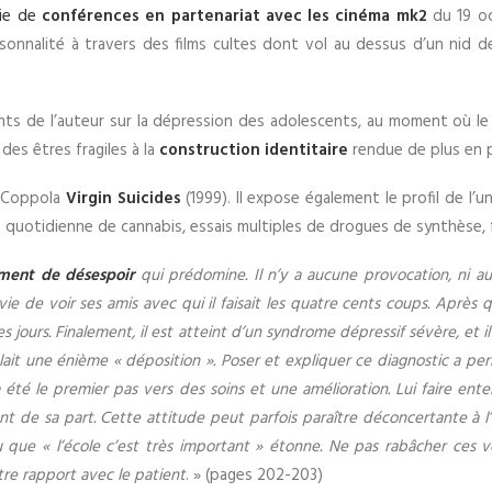
rie de
conférences en partenariat avec les cinéma mk2
du 19 oc
ersonnalité à travers des films cultes dont vol au dessus d’un nid
ents de l’auteur sur la dépression des adolescents, au moment où l
des êtres fragiles à la
construction identitaire
rendue de plus en 
a Coppola
Virgin Suicides
(1999). Il expose également le profil de l’
e quotidienne de cannabis, essais multiples de drogues de synthèse, 
iment de désespoir
qui prédomine. Il n’y a aucune provocation, ni auc
 de voir ses amis avec qui il faisait les quatre cents coups. Après 
s jours. Finalement, il est atteint d’un syndrome dépressif sévère, et i
lait une énième « déposition ». Poser et expliquer ce diagnostic a pe
ç’a été le premier pas vers des soins et une amélioration. Lui faire en
de sa part. Cette attitude peut parfois paraître déconcertante à l’
que « l’école c’est très important » étonne. Ne pas rabâcher ces vé
re rapport avec le patient
. » (pages 202-203)