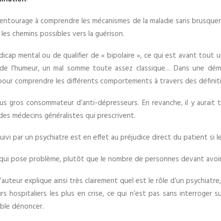
 l’entourage à comprendre les mécanismes de la maladie sans brusque
t les chemins possibles vers la guérison.
icap mental ou de qualifier de « bipolaire », ce qui est avant tout u
de l’humeur, un mal somme toute assez classique… Dans une déma
our comprendre les différents comportements à travers des définiti
us gros consommateur d’anti-dépresseurs. En revanche, il y aurait t
 des médecins généralistes qui prescrivent.
ivi par un psychiatre est en effet au préjudice direct du patient si 
t qui pose problème, plutôt que le nombre de personnes devant avoir
’auteur explique ainsi très clairement quel est le rôle d’un psychiatre
rs hospitaliers les plus en crise, ce qui n’est pas sans interroger 
mble dénoncer.