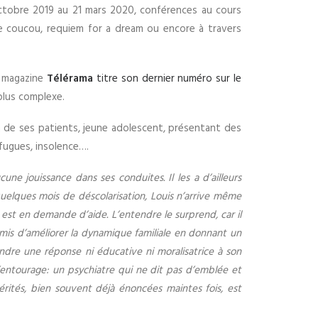
tobre 2019 au 21 mars 2020, conférences au cours
 de coucou, requiem for a dream ou encore à travers
e magazine
Télérama
titre son dernier numéro sur le
plus complexe.
un de ses patients, jeune adolescent, présentant des
fugues, insolence….
une jouissance dans ses conduites. Il les a d’ailleurs
quelques mois de déscolarisation, Louis n’arrive même
l est en demande d’aide. L’entendre le surprend, car il
rmis d’améliorer la dynamique familiale en donnant un
tendre une réponse ni éducative ni moralisatrice à son
entourage: un psychiatre qui ne dit pas d’emblée et
rités, bien souvent déjà énoncées maintes fois, est