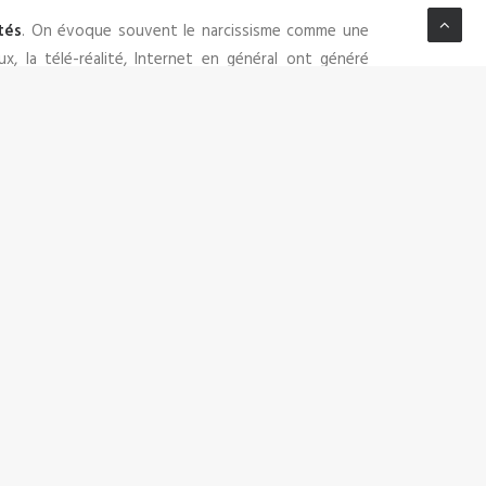
tés
. On évoque souvent le narcissisme comme une
ux, la télé-réalité, Internet en général ont généré
 créant un marché étourdissant de la célébrité, dans
ssion.
opamine des utilisateurs, véritable addiction, et les
 à voir sur Netflix….quand la réalité semble dépasser
 un narcissisme défaillant. Plus la vie virtuelle est
os émotions, nos goûts vestimentaires et notre joie
ns but et sans saveur jusqu’à l’ouverture du prochain