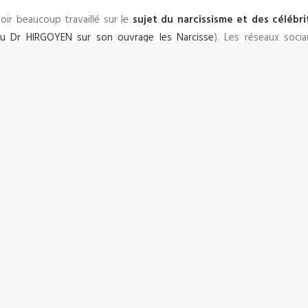
voir beaucoup travaillé sur le
sujet du narcissisme et des célébri
u Dr HIRGOYEN sur son ouvrage les Narcisse
). Les réseaux socia
our estimant leur valeur intrinsèque au nombre de « like » obtenus,
iroir le développement de pathologies lourdes, notamment la dépre
 sociaux
illustrent parfaitement la création de nouveaux besoins en d
taire des individus. Autre série illustrative à ce sujet, Black Mirror
e rapport à la Nature et au réel est totalement distordu.
sé dans la virtualité, se cache derrière l’écran, le « black mirror »,
’individu refoule sa dépression et le vide de sens.
stes et dénués de tout attrait, vivant notre corps, notre chair, n
 éteinte, notre univers se retrouverait vide, sans amis, sans sens, sa