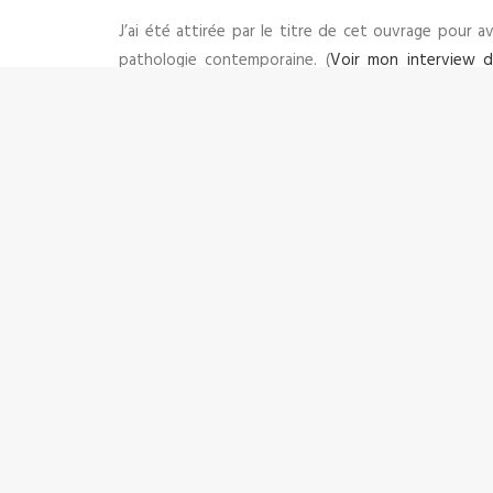
J’ai été attirée par le titre de cet ouvrage pour a
pathologie contemporaine. (
Voir mon interview d
l’émergence des influenceurs et autres stars d’un j
une vacuité démoniaque et préoccupante, avec en m
A ce sujet, les
séries d’Arte creative sur les réseaux
conséquences dramatiques pour la construction identi
la fiction…
Il devient difficile d’exister dans un monde où l
Mais au-delà de ce narcissisme pathologique sur-expo
valorisée, publiée et fantasmée par l’audimat, plus l
C’est comme si nous étions tous des squelettes tri
de vivre à travers un jeu vidéo. Une fois la console
jeu.