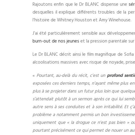
Rajoutons enfin que le Dr BLANC dispense une
sé
desquelles il explique différents troubles de la p
l’histoire de Whitney Houston et Amy Winehouse.
J’ai été particulièrement sensible aux développem
burn-out de nos jeunes
et la pression parentale sur 
Le Dr BLANC décrit ainsi le film magnifique de Sofi
alcoolisations massives avec risque de noyade, pris
«
Pourtant, au-delà du récit, c’est un
profond sent
exposées ces derniers temps, n’ayant même plus envie
plus à se projeter dans un futur plus loin que quelque
s’attendait plutôt à un sermon après ce qui lui semb
autre sens à ses conduites et à son irritabilité. Et 
problème a notamment permis un bon investissement 
uniquement que « la drogue ce n’est pas bien » ou 
pourtant précisément ce qui permet de nouer un aut