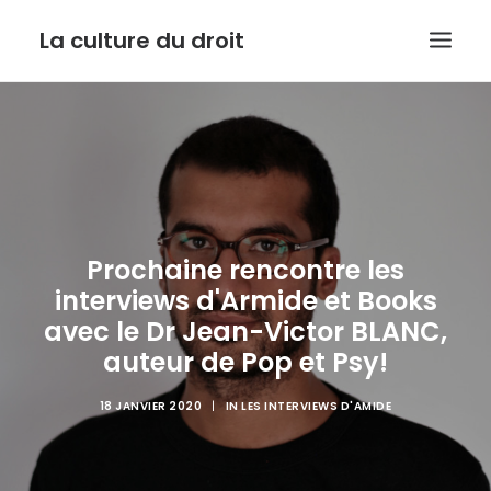
La culture du droit
EDITO
DROIT ET CULTURE
LES INTERVIEWS D’ARMIDE
LE SERVICE PUBLIC DANS TOUT SON ETAT
Prochaine rencontre les
CONTACT
interviews d'Armide et Books
avec le Dr Jean-Victor BLANC,
auteur de Pop et Psy!
RECHERCHE
18 JANVIER 2020
|
IN
LES INTERVIEWS D'AMIDE