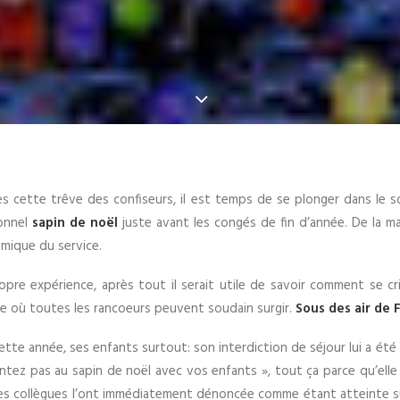
s cette trêve des confiseurs, il est temps de se plonger dans le so
ionnel
sapin de noël
juste avant les congés de fin d’année. De la ma
mique du service.
re expérience, après tout il serait utile de savoir comment se crist
le où toutes les rancoeurs peuvent soudain surgir.
Sous des air de 
tte année, ses enfants surtout: son interdiction de séjour lui a été
tez pas au sapin de noël avec vos enfants », tout ça parce qu’elle
e ses collègues l’ont immédiatement dénoncée comme étant atteinte su