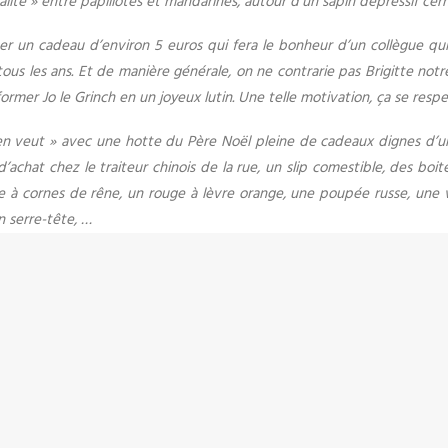
lité » entre papillotes et mandarines, autour d’un sapin dépressif c
un cadeau d’environ 5 euros qui fera le bonheur d’un collègue qui le
us les ans. Et de manière générale, on ne contrarie pas Brigitte not
ormer Jo le Grinch en un joyeux lutin. Une telle motivation, ça se respe
n’en veut » avec une hotte du Père Noël pleine de cadeaux dignes d’un
’achat chez le traiteur chinois de la rue, un slip comestible, des boi
 à cornes de rêne, un rouge à lèvre orange, une poupée russe, une viei
n serre-tête, …
emander : quels cadeaux vont réapparaitre au pied du sapin ? Et surtou
ouge à lèvre orange, assorti à la perfection avec la table en formica d
e à lèvre importable contre le Rubik’s cube. Depuis, un an je me déf
nt dire que je suis devenue douée.
nnée ?