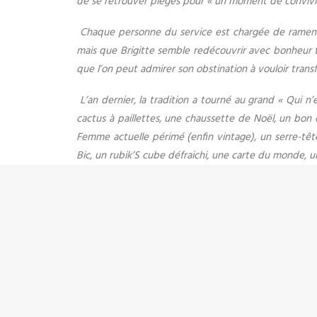
de se retrouver piégés pour « un moment de convivia
Chaque personne du service est chargée de ramener 
mais que Brigitte semble redécouvrir avec bonheur to
que l’on peut admirer son obstination à vouloir transf
L’an dernier, la tradition a tourné au grand « Qui 
cactus à paillettes, une chaussette de Noël, un bon d
Femme actuelle périmé (enfin vintage), un serre-tête
Bic, un rubik’S cube défraichi, une carte du monde, u
Autant dire que cette année, on est en droit de se d
J’avais eu l’immense honneur-horreur de recevoir le r
l’esthétique avaient bien voulu échanger cet orang
j’hérite d’une nouvelle mission « transversale ». Auta
– Vous avez acheté quoi comme cadeau cette a