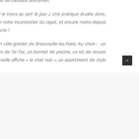
erné de cadeaux anonymes.
 tirera au sort le jour J. Une pratique éculée donc,
re reine incontestée du ragot, et encore moins depuis
cte !
 vide grenier de Broucouille-les-Foins. Au choix : un
tes de Tic-Tac, un bonnet de piscine, un lot de revues
lle affiche « le chat noir », un assortiment de stylo
t, y aura-t-il un nouveau slip dans la hotte ?
e la cantine. Par chance, Christine et son sens inné de
oule donc sur mon casse-tête coloré chaque fois que