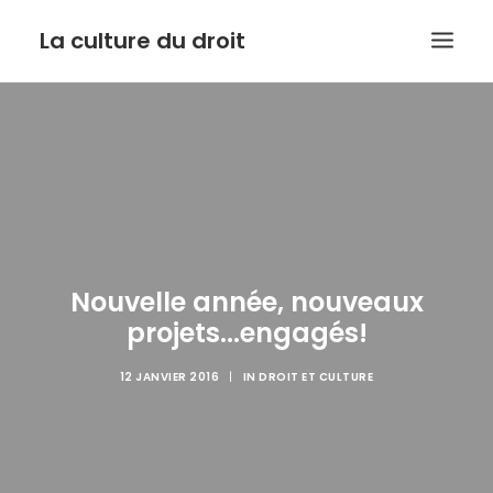
La culture du droit
EDITO
DROIT ET CULTURE
LES INTERVIEWS D’ARMIDE
LE SERVICE PUBLIC DANS TOUT SON ETAT
CONTACT
Nouvelle année, nouveaux
projets...engagés!
12 JANVIER 2016
|
IN
DROIT ET CULTURE
RECHERCHE