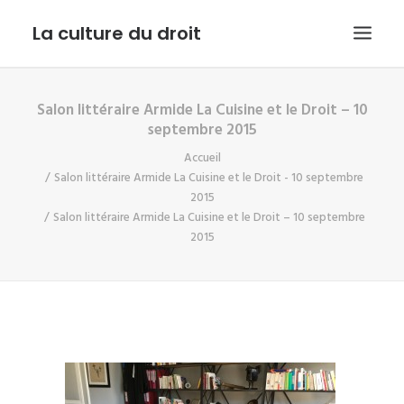
La culture du droit
Salon littéraire Armide La Cuisine et le Droit – 10
EDITO
septembre 2015
DROIT ET CULTURE
Accueil
LES INTERVIEWS D’ARMIDE
Salon littéraire Armide La Cuisine et le Droit - 10 septembre
2015
LE SERVICE PUBLIC DANS TOUT SON ETAT
Salon littéraire Armide La Cuisine et le Droit – 10 septembre
2015
CONTACT
RECHERCHE