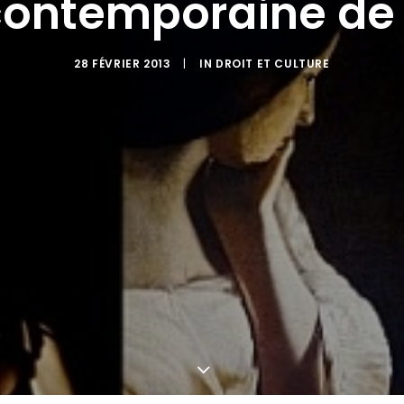
 contemporaine de 
28 FÉVRIER 2013
|
IN
DROIT ET CULTURE