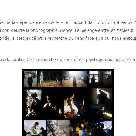
lade de la dépendance sexuelle » regroupant 125 photographies de N
son oeuvre la photographie Silence. Le mélange entre les tableaux 
 monde, la perplexité et la recherche du sens face à ce qui nous ento
as de contempler: recherche du sens d’une photographie qui s’inte