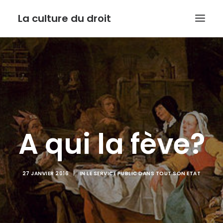
La culture du droit
EDITO
DROIT ET CULTURE
LES INTERVIEWS D’ARMIDE
LE SERVICE PUBLIC DANS TOUT SON ETAT
A qui la fève?
CONTACT
27 JANVIER 2016
|
IN
LE SERVICE PUBLIC DANS TOUT SON ETAT
RECHERCHE