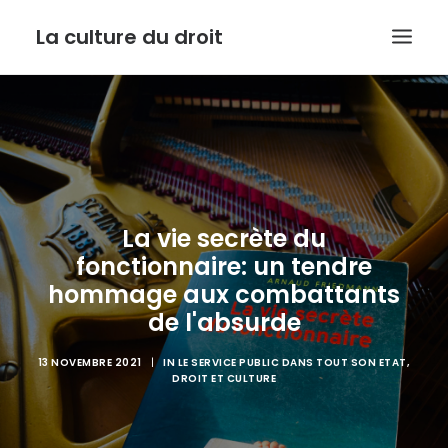
La culture du droit
EDITO
DROIT ET CULTURE
LES INTERVIEWS D’ARMIDE
LE SERVICE PUBLIC DANS TOUT SON ETAT
La vie secrète du
fonctionnaire: un tendre
CONTACT
hommage aux combattants
de l'absurde
13 NOVEMBRE 2021
|
IN
LE SERVICE PUBLIC DANS TOUT SON ETAT
,
RECHERCHE
DROIT ET CULTURE