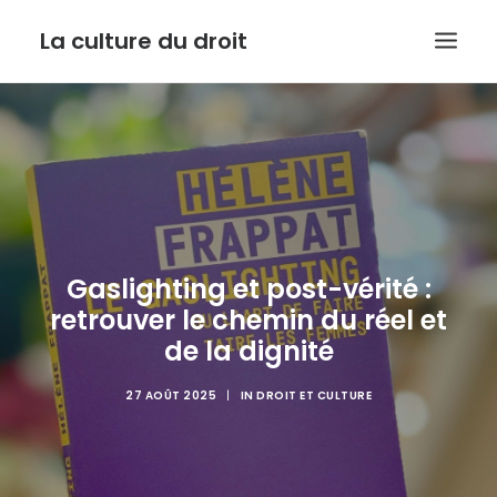
La culture du droit
EDITO
DROIT ET CULTURE
LES INTERVIEWS D’ARMIDE
LE SERVICE PUBLIC DANS TOUT SON ETAT
Gaslighting et post-vérité :
CONTACT
retrouver le chemin du réel et
de la dignité
27 AOÛT 2025
|
IN
DROIT ET CULTURE
RECHERCHE